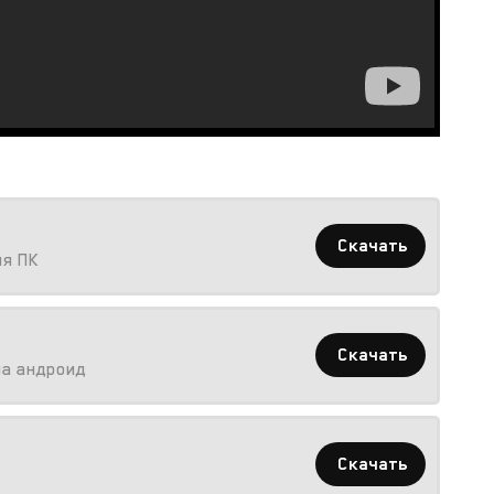
Скачать
ля ПК
Скачать
на андроид
Скачать