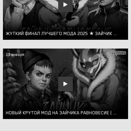
ЖУТКИЙ ФИНАЛ ЛУЧШЕГО МОДА 2025 ★ ЗАЙЧИК РАВНОВЕСИЕ ПРОХОЖДЕНИЕ МОДА TINY BUNNY #2
13 января
НОВЫЙ КРУТОЙ МОД НА ЗАЙЧИКА РАВНОВЕСИЕ | Зайчик Равновесие мод Tiny Bunny [1]