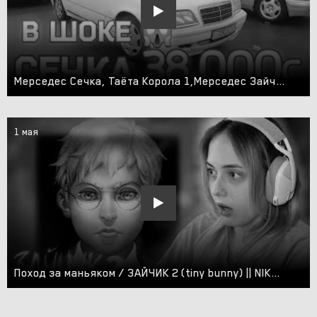
Мерседес Сечка, Таёта Корола 1,Мерседес Зайчик #ЛАЙК_ПОДПИСАТЬСЯ ✊?
1 мая
Поход за маньяком / ЗАЙЧИК 2 (tiny bunny) || NIKOL KOULEN