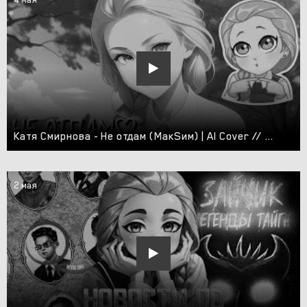
Катя Смирнова - Не отдам (МакSим) | AI Cover // AI Cover Tiny Bunny // AI Cover Зайчик
2 мая