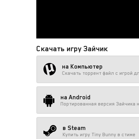
Скачать игру Зайчик
на Компьютер
Скачать торрент файл с игрой д
на Android
Портированная версия Зайчика 
в Steam
Купить игру Tiny Bunny в стиме