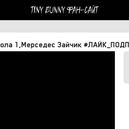
Tiny Bunny
Фан-сайт
орола 1,Мерседес Зайчик #ЛАЙК_ПО