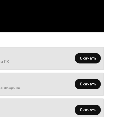
Скачать
ля ПК
Скачать
на андроид
Скачать