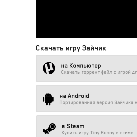
Скачать игру Зайчик
на Компьютер
Скачать торрент файл с игрой д
на Android
Портированная версия Зайчика 
в Steam
Купить игру Tiny Bunny в стиме