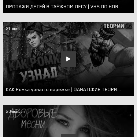
ПРОПАЖИ ДЕТЕЙ В ТАЁЖНОМ ЛЕСУ | VHS ПО НОВЕЛЛЕ ЗАЙЧИК
21 ноября
КАК Ромка узнал о варежке | ФАНАТСКИЕ ТЕОРИИ по новелле Tiny Bunny Зайчик | сюжет, концовки часть 2
20 ноября