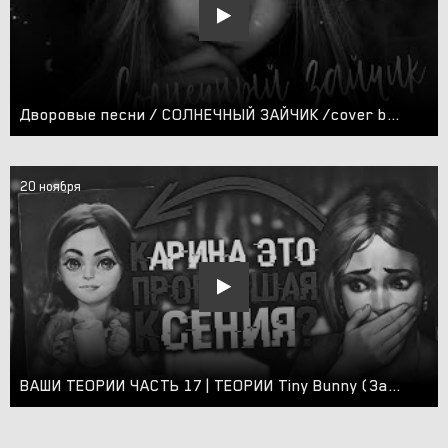
Дворовые песни / СОЛНЕЧНЫЙ ЗАЙЧИК /cover by Алексей Кракин
20 ноября
ВАШИ ТЕОРИИ ЧАСТЬ 17 | ТЕОРИИ Tiny Bunny (Зайчик) | (Карина это Сеня?, Что будет в 5 эпизоде?)