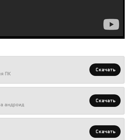
Скачать
ля ПК
Скачать
на андроид
Скачать