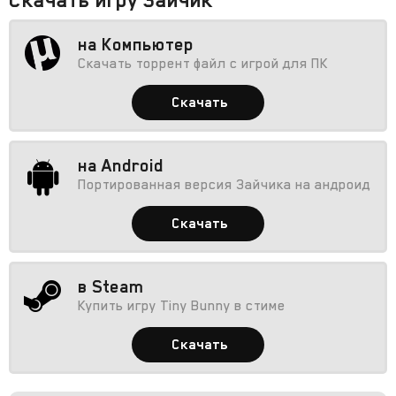
на Компьютер
Скачать торрент файл с игрой для ПК
Скачать
на Android
Портированная версия Зайчика на андроид
Скачать
в Steam
Купить игру Tiny Bunny в стиме
Скачать