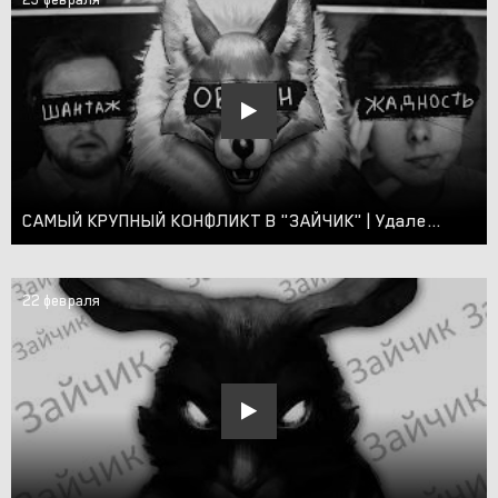
САМЫЙ КРУПНЫЙ КОНФЛИКТ В "ЗАЙЧИК" | Удаление летсплеев, шантаж и обман
22 февраля