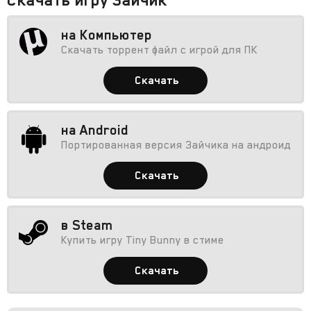
на Компьютер
Скачать торрент файл с игрой для ПК
Скачать
на Android
Портированная версия Зайчика на андроид
Скачать
в Steam
Купить игру Tiny Bunny в стиме
Скачать