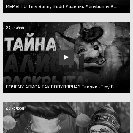
МЕМЫ ПО Tiny Bunny #edit #зайчик #tinybunny #mem
24 ноября
ПОЧЕМУ АЛИСА ТАК ПОПУЛЯРНА? Теории -Tiny Bunny Зайчик 4 Эпизод
23 ноября