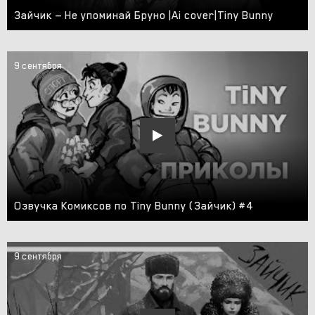
Зайчик — Не упоминай Бруно |Ai cover|Tiny Bunny
9 сентября
Озвучка Комиксов по Tiny Bunny (Зайчик) #4
9 сентября