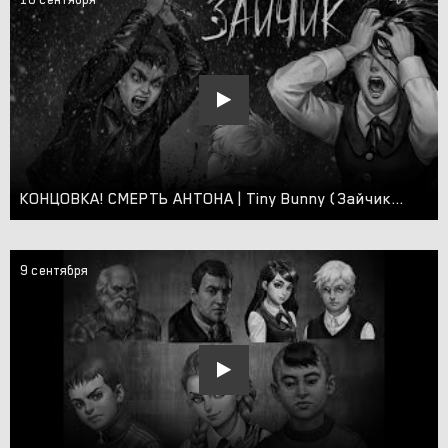
КОНЦОВКА! СМЕРТЬ АНТОНА | Tiny Bunny (Зайчик) 4 эпизод бьём копытом оземь [19] 4 эпизод Зайчик
9 сентября