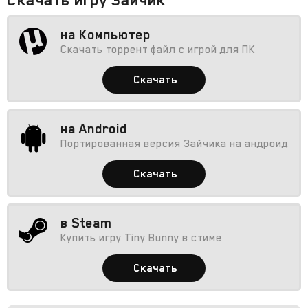
на Компьютер
Скачать торрент файл с игрой для ПК
Скачать
на Android
Портированная версия Зайчика на андроид
Скачать
в Steam
Купить игру Tiny Bunny в стиме
Скачать