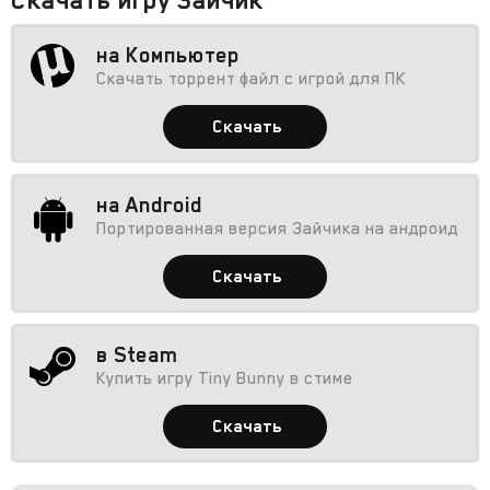
на Компьютер
Скачать торрент файл с игрой для ПК
Скачать
на Android
Портированная версия Зайчика на андроид
Скачать
в Steam
Купить игру Tiny Bunny в стиме
Скачать