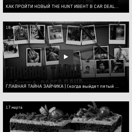
КАК ПРОЙТИ НОВЫЙ THE HUNT ИВЕНТ В CAR DEALERSHIP TYCOON? 25 ЗАЙЦЕВ! ROBLOX CAR DEALERSHIP TYCOON
18 марта
ГЛАВНАЯ ТАЙНА ЗАЙЧИКА | (когда выйдет пятый эпизод? Кто такие звери? Кто убийца в зайчике?)
17 марта