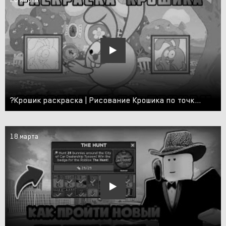
?Крошик раскраска | Рисование Крошика по точкам #крошик #зайчик #раскраска #смешарики #малышарики
18 марта