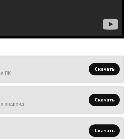
Скачать
ля ПК
Скачать
на андроид
Скачать