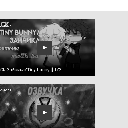
3 июля
СК Зайчика/Tiny bunny || 1/3
2 июля