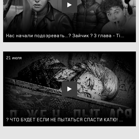
Нас начали подозревать...? Зайчик ? 3 глава - Tiny Bunny Different Story #5
21 июля
? ЧТО БУДЕТ ЕСЛИ НЕ ПЫТАТЬСЯ СПАСТИ КАТЮ! Tiny Bunny ЗАЙЧИК ЭПИЗОД 4 ПРОХОЖДЕНИЕ! #11