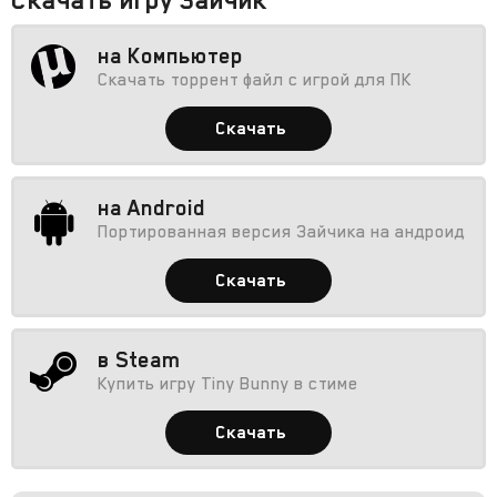
на Компьютер
Скачать торрент файл с игрой для ПК
Скачать
на Android
Портированная версия Зайчика на андроид
Скачать
в Steam
Купить игру Tiny Bunny в стиме
Скачать