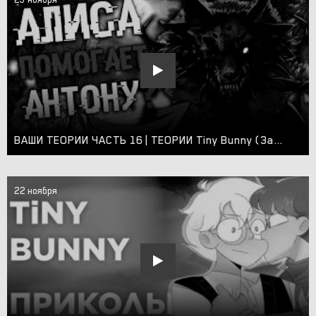
ВАШИ ТЕОРИИ ЧАСТЬ 16 | ТЕОРИИ Tiny Bunny (Зайчик) | (Как спасти Катю?, Алиса помогает?, Кто маньяк?)
22 ноября