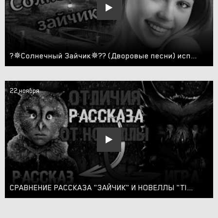
?✵Солнечный Зайчик✵?? (Дворовые песни) исп.Сергей Орлов?
22 ноября
СРАВНЕНИЕ РАССКАЗА "ЗАЙЧИК" И НОВЕЛЛЫ "TINY BUNNY" | ТЕОРИИ, СЮЖЕТ И КОНЦОВКИ ЗАЙЧИК