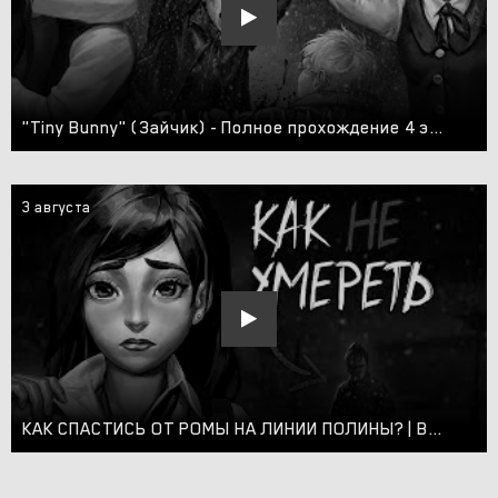
"Tiny Bunny" (Зайчик) - Полное прохождение 4 эпизода! - Спасли Катю! (Без комментариев)
3 августа
КАК СПАСТИСЬ ОТ РОМЫ НА ЛИНИИ ПОЛИНЫ? | Весь Сюжет 4 Эпизода Зайчика + EDIT'ты