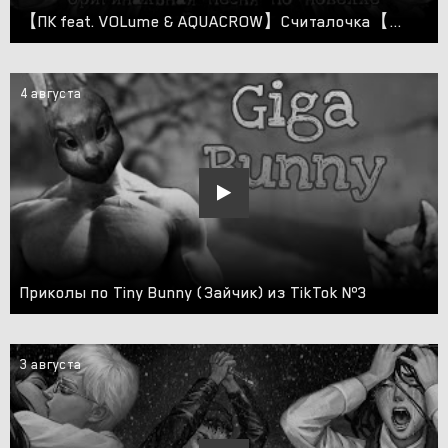
【ПК feat. VOLume & AQUACROW】Считалочка【TINY BUNNY ORIGINAL Song】
4 августа
Приколы по Tiny Bunny (Зайчик) из TikTok №3
3 августа