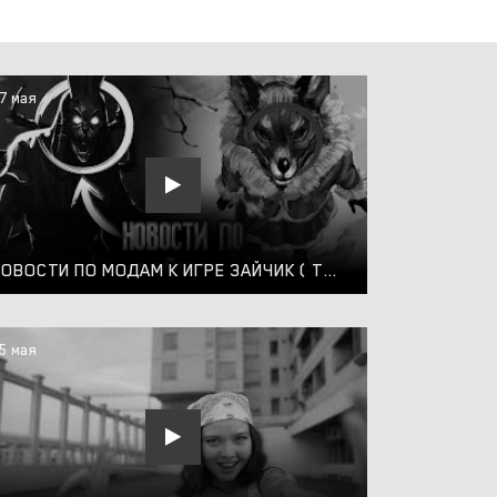
7 мая
НОВОСТИ ПО МОДАМ К ИГРЕ ЗАЙЧИК ( TINY BUNNY ) # 24
5 мая