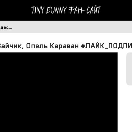
Tiny Bunny
Фан-сайт
едес…
 Зайчик, Опель Караван #ЛАЙК_ПОДП