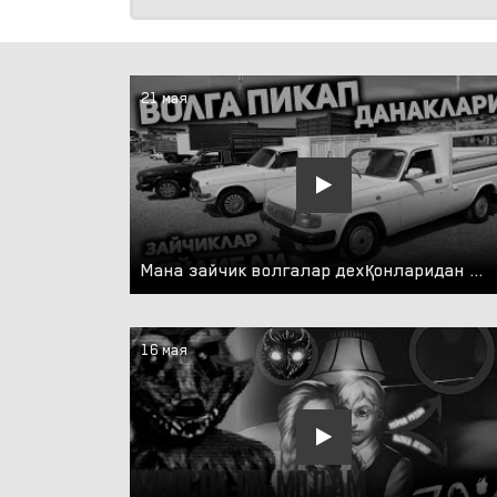
21 мая
Мана зайчик волгалар дехқонларидан ва пикаплардан танлорасиз!
16 мая