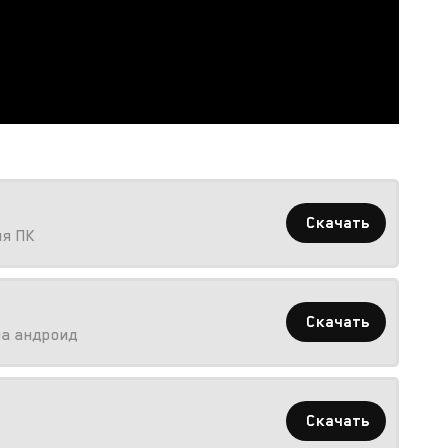
Скачать
ля ПК
Скачать
на андроид
Скачать