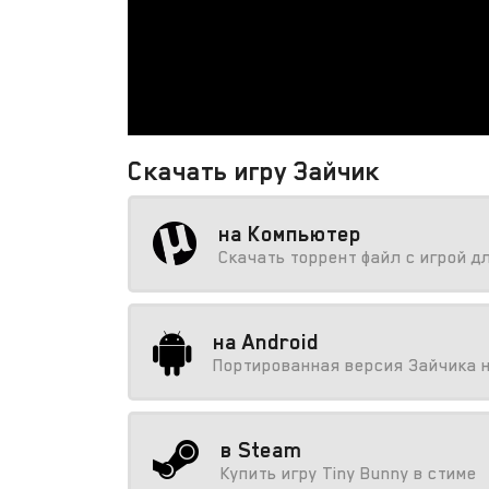
Скачать игру Зайчик
на Компьютер
Скачать торрент файл с игрой д
на Android
Портированная версия Зайчика 
в Steam
Купить игру Tiny Bunny в стиме