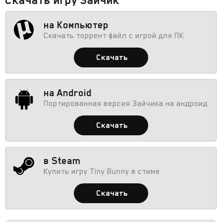
на Компьютер
Скачать торрент файл с игрой для ПК
Скачать
на Android
Портированная версия Зайчика на андроид
Скачать
в Steam
Купить игру Tiny Bunny в стиме
Скачать