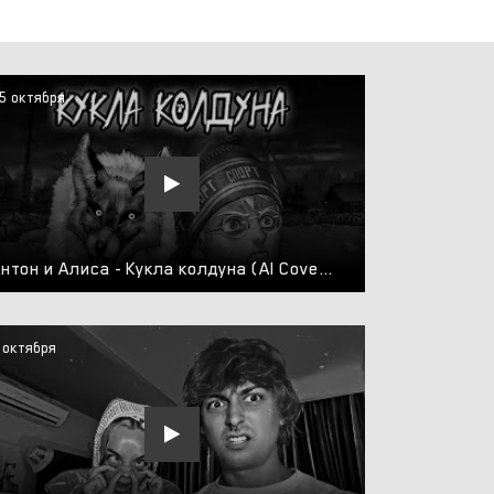
5 октября
Антон и Алиса - Кукла колдуна (AI Cover Король и Шут) // Tiny Bunny | Зайчик
 октября