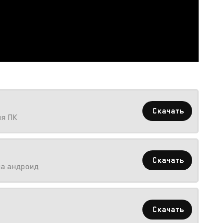
Скачать
ля ПК
Скачать
на андроид
Скачать