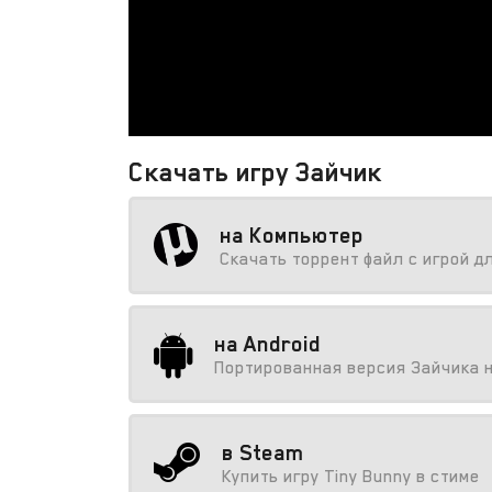
Скачать игру Зайчик
на Компьютер
Скачать торрент файл с игрой д
на Android
Портированная версия Зайчика 
в Steam
Купить игру Tiny Bunny в стиме