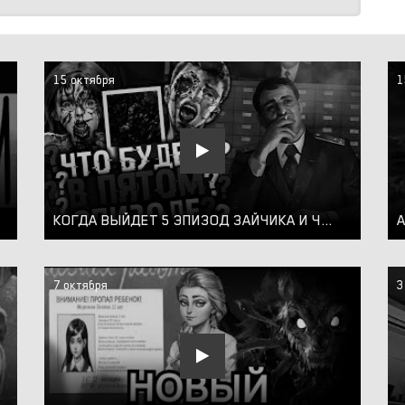
15 октября
1
КОГДА ВЫЙДЕТ 5 ЭПИЗОД ЗАЙЧИКА И ЧТО В НЁМ БУДЕТ? ЧАСТЬ 2 | ТЕОРИИ TINY BUNNY (Зайчик)
7 октября
3