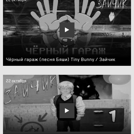
Чёрный гараж (песня Бяши) Tiny Bunny / Зайчик
22 октября