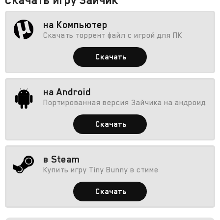
на Компьютер
Скачать торрент файл с игрой для ПК
Скачать
на Android
Портированная версия Зайчика на андроид
Скачать
в Steam
Купить игру Tiny Bunny в стиме
Скачать