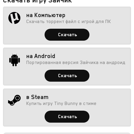
на Компьютер
Скачать торрент файл с игрой для ПК
Скачать
на Android
Портированная версия Зайчика на андроид
Скачать
в Steam
Купить игру Tiny Bunny в стиме
Скачать