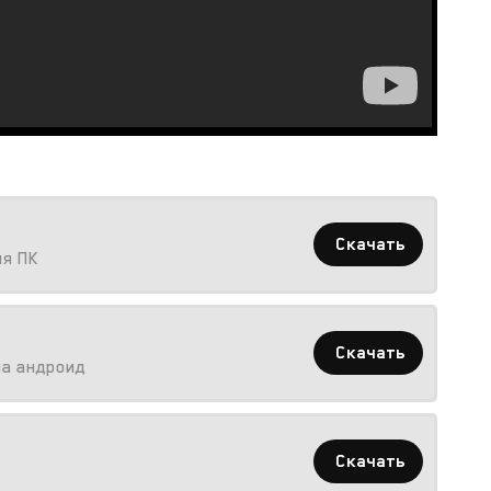
Скачать
ля ПК
Скачать
на андроид
Скачать