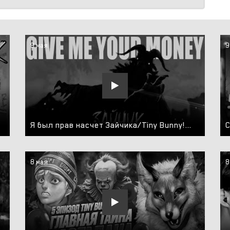
9 мая
9
Я был прав насчет Зайчика/Tiny Bunny! [О тизере пятого эпизода]
8 мая
8