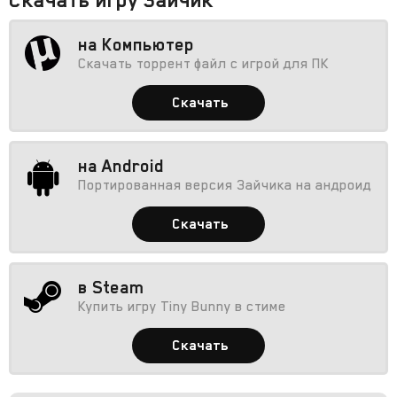
на Компьютер
Скачать торрент файл с игрой для ПК
Скачать
на Android
Портированная версия Зайчика на андроид
Скачать
в Steam
Купить игру Tiny Bunny в стиме
Скачать