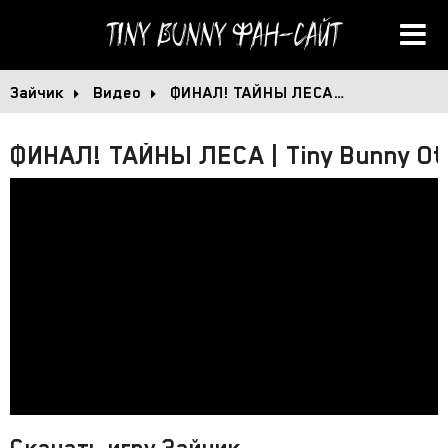
Tiny Bunny
Фан-сайт
Зайчик
Видео
ФИНАЛ! ТАЙНЫ ЛЕСА…
ФИНАЛ! ТАЙНЫ ЛЕСА | Tiny Bunny Oth
Скачать игру Зайчик