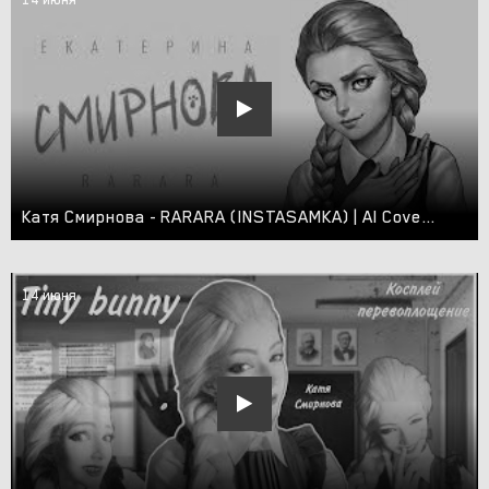
Катя Смирнова - RARARA (INSTASAMKA) | AI Cover Tiny Bunny | AI Cover Зайчик
14 июня