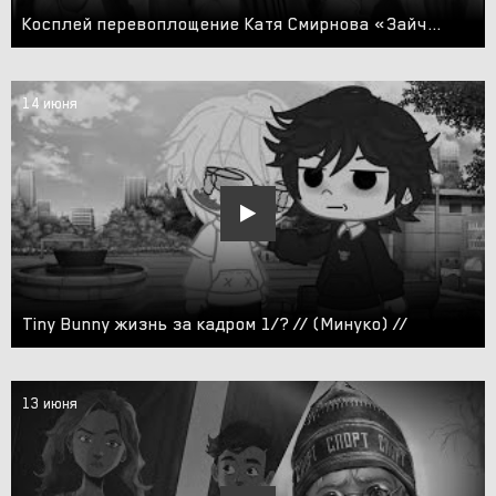
Косплей перевоплощение Катя Смирнова «Зайчик»/ Katya Smirnova “Tiny Bunny”? #косплей #cosplay
14 июня
Tiny Bunny жизнь за кадром 1/? // (Минуко) //
13 июня