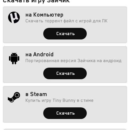
на Компьютер
Скачать торрент файл с игрой для ПК
Скачать
на Android
Портированная версия Зайчика на андроид
Скачать
в Steam
Купить игру Tiny Bunny в стиме
Скачать