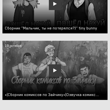
Сборник "Мальчик, ты не потерялся?)" tiny bunny
19 октября
•|Сборник комиксов по Зайчику•|Озвучка комиксов по Зайчику (Tiny Bunny)