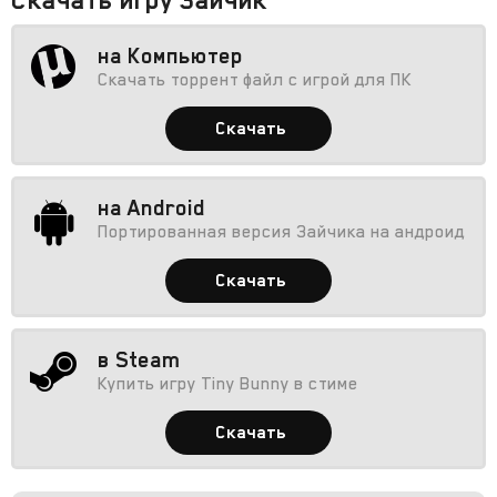
на Компьютер
Скачать торрент файл с игрой для ПК
Скачать
на Android
Портированная версия Зайчика на андроид
Скачать
в Steam
Купить игру Tiny Bunny в стиме
Скачать