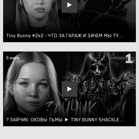
Tiny Bunny #2x2 - ЧТО ЗА ГАРАЖ И ЗАЧЕМ МЫ ТУДА ПОШЛИ? - Зайчик по ветке Алисы
6 июня
? ЗАЙЧИК: ОКОВЫ ТЬМЫ ► TINY BUNNY SHACKLES OF DARKNESS MOD #1