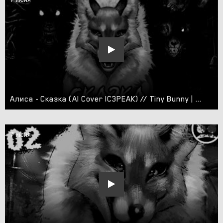
Алиса - Сказка (AI Cover IC3PEAK) // Tiny Bunny | Зайчик
7 июня