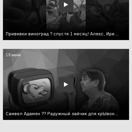
Прививки виноград ? спустя 1 месяц! Алекс, Ириска, Солнечный зайчик, Шакира, Тайсон, Терра, Мирай.
19 июня
Самвел Адамян ?️‍? Радужный зайчик для крЫвоногих куколок↩↪?‍♀️?