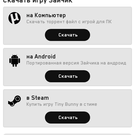
на Компьютер
Скачать торрент файл с игрой для ПК
Скачать
на Android
Портированная версия Зайчика на андроид
Скачать
в Steam
Купить игру Tiny Bunny в стиме
Скачать