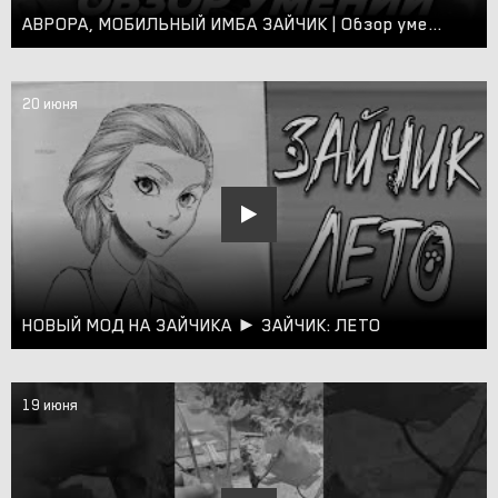
АВРОРА, МОБИЛЬНЫЙ ИМБА ЗАЙЧИК | Обзор умений нового чемпиона в Лиге Легенд | League of Legends
20 июня
НОВЫЙ МОД НА ЗАЙЧИКА ► ЗАЙЧИК: ЛЕТО
19 июня