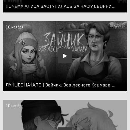
ПОЧЕМУ АЛИСА ЗАСТУПИЛАСЬ ЗА НАС!? СБОРНИК ТЕОРИЙ ПРО ЗВЕРЕЙ | ТЕОРИИ ПО Tiny Bunny(Зайчик) 4 ЭПИЗОД
10 ноября
ЛУЧШЕЕ НАЧАЛО | Зайчик: Зов лесного Кошмара бета
10 ноября