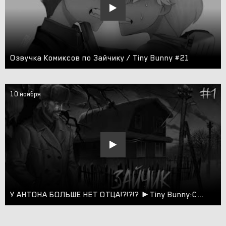
Озвучка Комиксов по Зайчику / Tiny Bunny #21
10 ноября
У АНТОНА БОЛЬШЕ НЕТ ОТЦА!?!?!? ►Tiny Bunny:Call of Forest Nightmare (Зайчик: Зов Лесного Кошмара) #1